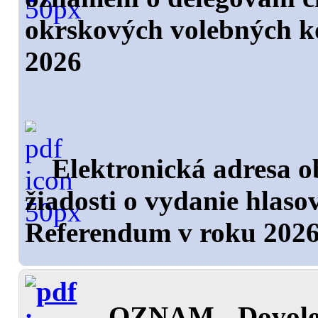
okrskových volebných k
2026
Elektronická adresa o
žiadosti o vydanie hlas
Referendum v roku 202
OZNAM - Dovole