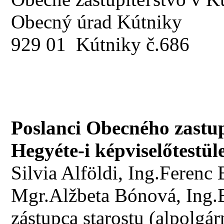
Obecný úrad Kútniky
929 01 Kútniky č.686
Poslanci Obecného zastup
Hegyéte-i képviselőtestüle
Silvia Alföldi, Ing.Ferenc
Mgr.Alžbeta Bónová, Ing.
zástupca starostu (alpolgá