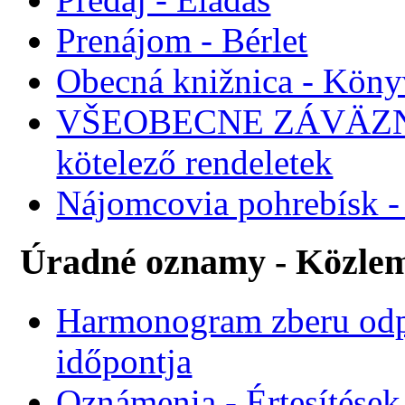
Prenájom - Bérlet
Obecná knižnica - Köny
VŠEOBECNE ZÁVÄZNÉ
kötelező rendeletek
Nájomcovia pohrebísk - 
Úradné oznamy - Közle
Harmonogram zberu odp
időpontja
Oznámenia - Értesítések