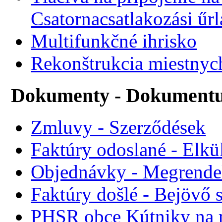
Csatornacsatlakozási űr
Multifunkčné ihrisko
Rekonštrukcia miestnyc
Dokumenty - Dokument
Zmluvy - Szerződések
Faktúry odoslané - Elkü
Objednávky - Megrende
Faktúry došlé - Bejövő 
PHSR obce Kútniky na r