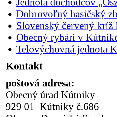
Jednota dôchodcov „Ősz
Dobrovoľný hasičský z
Slovenský červený kríž
Obecný rybári v Kútnik
Telovýchovná jednota K
Kontakt
poštová adresa:
Obecný úrad Kútniky
929 01 Kútniky č.686