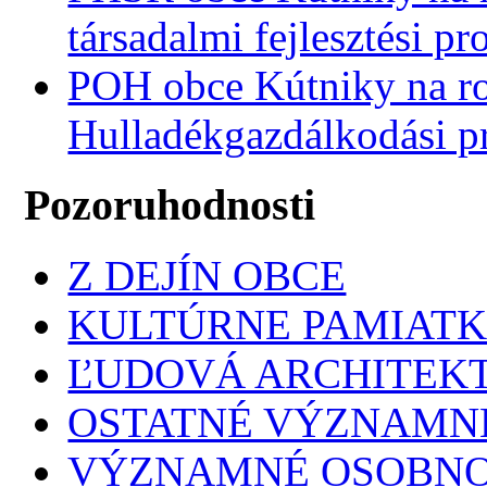
társadalmi fejlesztési p
POH obce Kútniky na r
Hulladékgazdálkodási 
Pozoruhodnosti
Z DEJÍN OBCE
KULTÚRNE PAMIAT
ĽUDOVÁ ARCHITEK
OSTATNÉ VÝZNAMNÉ
VÝZNAMNÉ OSOBNO