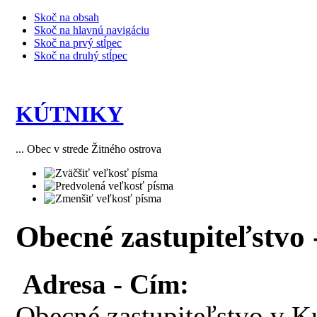
Skoč na obsah
Skoč na hlavnú navigáciu
Skoč na prvý stĺpec
Skoč na druhý stĺpec
KÚTNIKY
... Obec v strede Žitného ostrova
Obecné zastupiteľstvo -
Adresa - Cím:
Obecné zastupiteľstvo v K