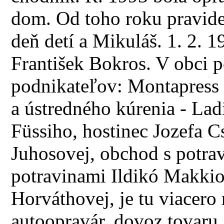
dom. Od toho roku pravide
deň detí a Mikuláš. 1. 2. 1
František Bokros. V obci 
podnikateľov: Montapress
a ústredného kúrenia - Lad
Füssiho, hostinec Jozefa C
Juhosovej, obchod s potra
potravinami Ildikó Makkio
Horváthovej, je tu viacero
autoopravár, dovoz tovaru