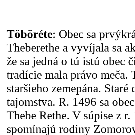
Töböréte
: Obec sa prvýkr
Theberethe a vyvíjala sa ak
že sa jedná o tú istú obec 
tradície mala právo meča. 
staršieho zemepána. Staré 
tajomstva. R. 1496 sa obe
Thebe Rethe. V súpise z r.
spomínajú rodiny Zomorov