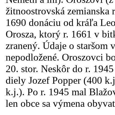
žitnoostrovská zemianska r
1690 donáciu od kráľa Leop
Orosza, ktorý r. 1661 v bi
zranený. Údaje o staršom v
nepodložené. Oroszovci bo
20. stor. Neskôr do r. 194
diely Jozef Popper (400 k.j
k.j.). Po r. 1945 mal Bla
len obce sa výmena obyvat