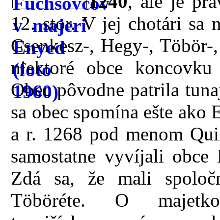
1240
, ale je pr
12. stor. V jej chotári sa
Csenkesz-, Hegy-, Töbör-,
niektoré obce koncovku é
Obec pôvodne patrila tun
sa obec spomína ešte ako 
a r. 1268 pod menom Quin
samostatne vyvíjali obce
Zdá sa, že mali spolo
Töböréte. O majetkov