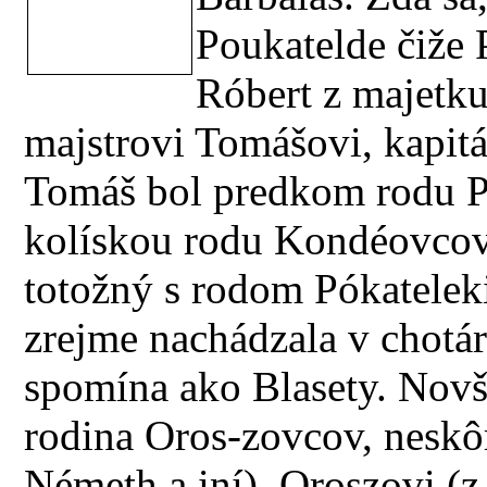
Poukatelde čiže 
Róbert z majetku
majstrovi Tomášovi, kapit
Tomáš bol predkom rodu Pó
kolískou rodu Kondéovcov
totožný s rodom Pókatelek
zrejme nachádzala v chotár
spomína ako Blasety. Nov
rodina Oros-zovcov, neskôr
Németh a iní). Oroszovi (z