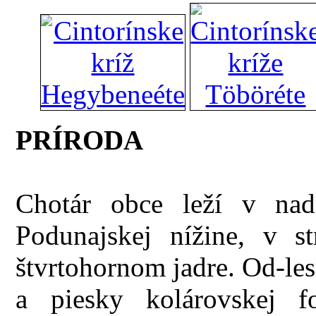
PRÍRODA
Chotár obce leží v na
Podunajskej nížine, v s
štvrtohornom jadre. Od-les
a piesky kolárovskej 