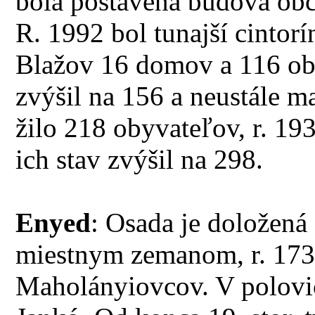
bola postavená budova ob
R. 1992 bol tunajší cintor
Blažov 16 domov a 116 oby
zvýšil na 156 a neustále m
žilo 218 obyvateľov, r. 19
ich stav zvýšil na 298.
Enyed
: Osada je doložená
miestnym zemanom, r. 17
Maholányiovcov. V polovici