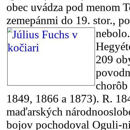
obec uvádza pod menom To
zemepánmi do 19. stor., p
nebolo
Hegyét
209 oby
povodn
chorô
1849, 1866 a 1873). R. 18
maďarských národnooslob
bojov pochodoval Oguli-ni