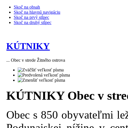
Skoč na obsah
Skoč na hlavnú navigáciu
Skoč na prvý stĺpec
Skoč na druhý stĺpec
KÚTNIKY
... Obec v strede Žitného ostrova
KÚTNIKY Obec v stred
Obec s 850 obyvateľmi lež
Podunajskej nížine v cent