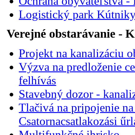
Ochrana obyvateľstva -
Logistický park Kútniky
Verejné obstarávanie - 
Projekt na kanalizáciu 
Výzva na predloženie ce
felhívás
Stavebný dozor - kanali
Tlačivá na pripojenie na
Csatornacsatlakozási űr
Multifunkčné ihrisko