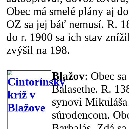
Obec má smelé plány aj do
OZ sa jej báť nemusí. R. 1
do r. 1900 sa ich stav zníži
zvýšil na 198.
Blažov
: Obec sa
Balasethe. R. 13
synovi Mikuláša 
súrodencom. Ob
Barbalás. Zdá sa