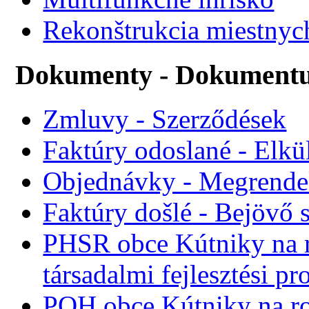
Rekonštrukcia miestnyc
Dokumenty - Dokument
Zmluvy - Szerződések
Faktúry odoslané - Elkü
Objednávky - Megrende
Faktúry došlé - Bejövő 
PHSR obce Kútniky na r
társadalmi fejlesztési p
POH obce Kútniky na r