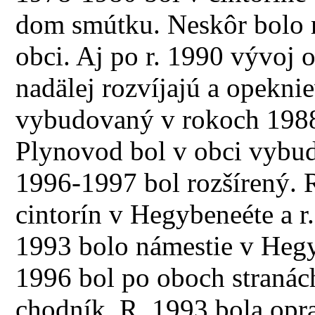
dom smútku. Neskôr bolo r
obci. Aj po r. 1990 vývoj 
nadälej rozvíjajú a opekni
vybudovaný v rokoch 1988-
Plynovod bol v obci vybud
1996-1997 bol rozšírený. 
cintorín v Hegybeneéte a r
1993 bolo námestie v Hegy
1996 bol po oboch stranách
chodník. R. 1993 bola op