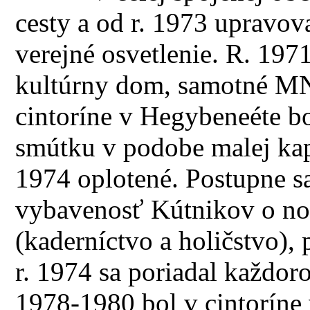
cesty a od r. 1973 upravo
verejné osvetlenie. R. 19
kultúrny dom, samotné MNV
cintoríne v Hegybeneéte b
smútku v podobe malej kapl
1974 oplotené. Postupne s
vybavenosť Kútnikov o no
(kaderníctvo a holičstvo),
r. 1974 sa poriadal každo
1978-1980 bol v cintoríne