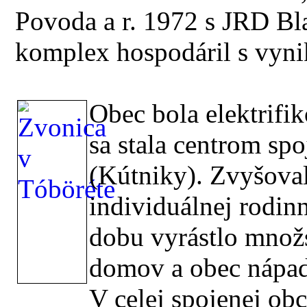
Povoda a r. 1972 s JRD B
komplex hospodáril s vyni
Obec bola elektrifi
sa stala centrom sp
(Kútniky). Zvyšoval
individuálnej rodinn
dobu vyrástlo množ
domov a obec nápad
V celej spojenej obc