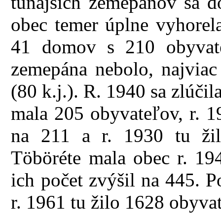
tunajších zemepánov sa d
obec temer úplne vyhorela
41 domov s 210 obyvate
zemepána nebolo, najviac 
(80 k.j.). R. 1940 sa zlúči
mala 205 obyvateľov, r. 1
na 211 a r. 1930 tu ži
Töböréte mala obec r. 19
ich počet zvýšil na 445. 
r. 1961 tu žilo 1628 obyva