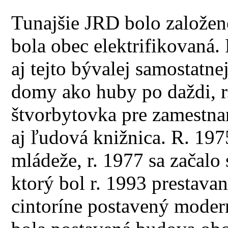
Tunajšie JRD bolo založené
bola obec elektrifikovaná. 
aj tejto bývalej samostatne
domy ako huby po daždi, r
štvorbytovka pre zamestna
aj ľudová knižnica. R. 19
mládeže, r. 1977 sa začalo
ktorý bol r. 1993 prestav
cintoríne postavený mode