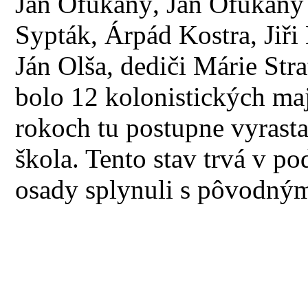
Ján Ofúkaný, Ján Ofúkaný 
Sypták, Árpád Kostra, Jiři
Ján Olša, dediči Márie Stra
bolo 12 kolonistických ma
rokoch tu postupne vyrasta
škola. Tento stav trvá v po
osady splynuli s pôvodný