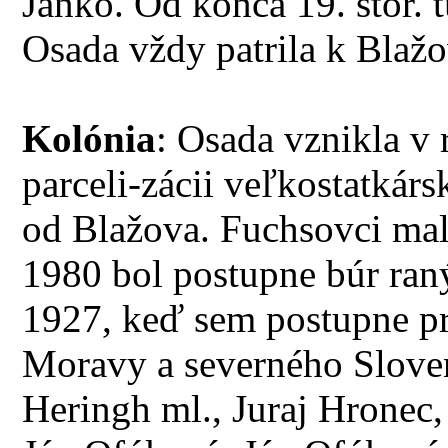
Jankó. Od konca 19. stor. 
Osada vždy patrila k Blaž
Kolónia
: Osada vznikla v
parceli-zácii veľkostatká
od Blažova. Fuchsovci mali
1980 bol postupne búr raný
1927, keď sem postupne pri
Moravy a severného Sloven
Heringh ml., Juraj Hronec,