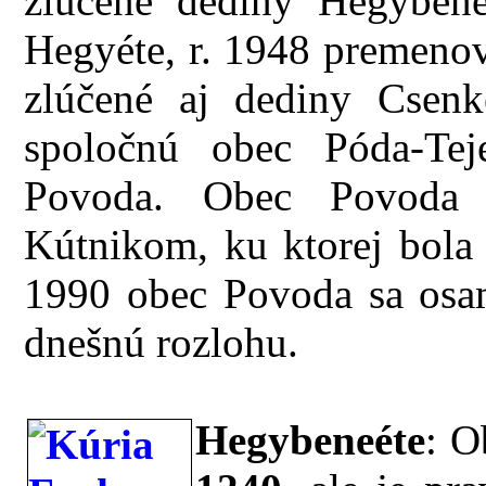
zlúčené dediny Hegybene
Hegyéte, r. 1948 premenov
zlúčené aj dediny Csenk
spoločnú obec Póda-Te
Povoda. Obec Povoda 
Kútnikom, ku ktorej bola 
1990 obec Povoda sa osamo
dnešnú rozlohu.
Hegybeneéte
: O