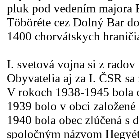
pluk pod vedením majora 
Töböréte cez Dolný Bar do
1400 chorvátskych hraniči
I. svetová vojna si z radov
Obyvatelia aj za I. ČSR s
V rokoch 1938-1945 bola 
1939 bolo v obci založen
1940 bola obec zlúčená s 
spoločným názvom Hegyéte.