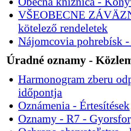
Obecná knižnica - Köny
VŠEOBECNE ZÁVÄZNÉ
kötelező rendeletek
Nájomcovia pohrebísk - 
Úradné oznamy - Közle
Harmonogram zberu odp
időpontja
Oznámenia - Értesítések
Oznamy - R7 - Gyorsforg