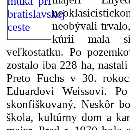
neoklasicistic
neobývali trvalo
kúrii mala sí
veľkostatku. Po pozemko
zostalo iba 228 ha, nastal
Preto Fuchs v 30. rokoc
Eduardovi Weissovi. P
skonfiškovaný. Neskôr bo
škola, kultúrny dom a kan