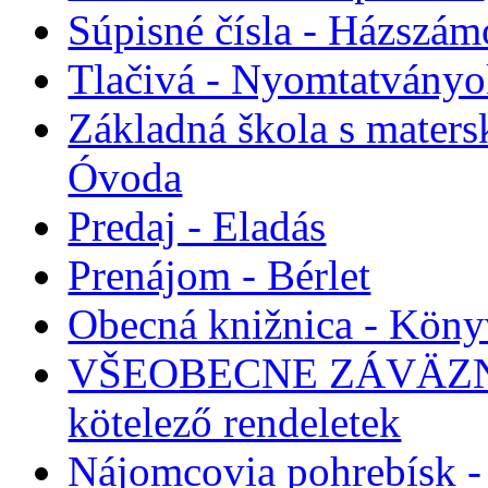
Súpisné čísla - Házszám
Tlačivá - Nyomtatvány
Základná škola s maters
Óvoda
Predaj - Eladás
Prenájom - Bérlet
Obecná knižnica - Köny
VŠEOBECNE ZÁVÄZNÉ
kötelező rendeletek
Nájomcovia pohrebísk - 