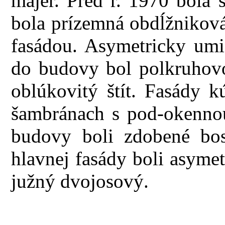
majer. Pred r. 1970 bola 
bola prízemná obdĺžnikov
fasádou. Asymetricky umi
do budovy bol polkruhov
oblúkovitý štít. Fasády k
šambránach s pod-okenno
budovy boli zdobené bosá
hlavnej fasády boli asyme
južný dvojosový.