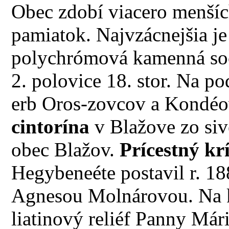
Obec zdobí viacero menšíc
pamiatok. Najvzácnejšia j
polychrómová kamenná s
2. polovice 18. stor. Na p
erb Oros-zovcov a Kondéo
cintorína
v Blažove zo siv
obec Blažov.
Prícestný kr
Hegybeneéte postavil r. 1
Agnesou Molnárovou. Na krí
liatinový reliéf Panny Mári