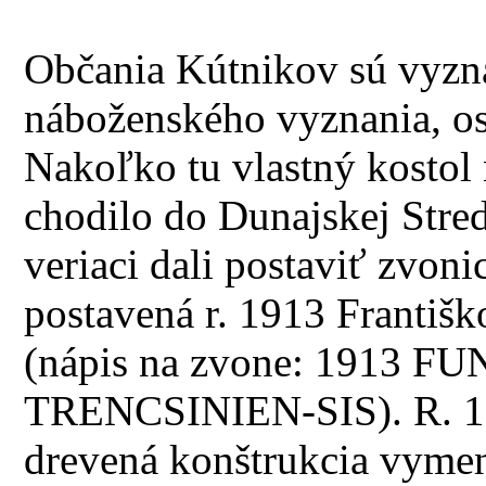
Občania Kútnikov sú vyzn
náboženského vyznania, osta
Nakoľko tu vlastný kostol
chodilo do Dunajskej Stred
veriaci dali postaviť zvoni
postavená r. 1913 Franti
(nápis na zvone: 1913
TRENCSINIEN-SIS). R. 19
drevená konštrukcia vymen