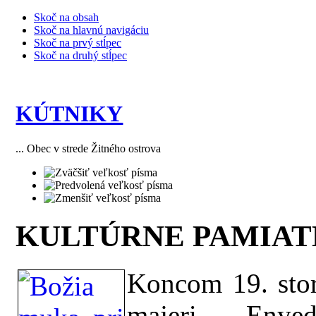
Skoč na obsah
Skoč na hlavnú navigáciu
Skoč na prvý stĺpec
Skoč na druhý stĺpec
KÚTNIKY
... Obec v strede Žitného ostrova
KULTÚRNE PAMIA
Koncom 19. stor.
majeri Eny