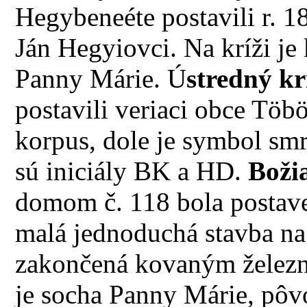
Hegybeneéte postavili r. 18
Ján Hegyiovci. Na kríži je
Panny Márie. Ú
stredný kr
postavili veriaci obce Töb
korpus, dole je symbol smr
sú iniciály BK a HD.
Boži
domom č. 118 bola postaven
malá jednoduchá stavba n
zakončená kovaným železn
je socha Panny Márie, pôv