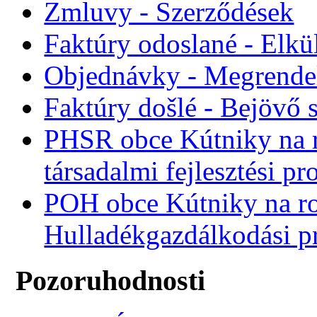
Zmluvy - Szerződések
Faktúry odoslané - Elkü
Objednávky - Megrende
Faktúry došlé - Bejövő 
PHSR obce Kútniky na r
társadalmi fejlesztési p
POH obce Kútniky na r
Hulladékgazdálkodási 
Pozoruhodnosti