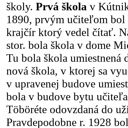
školy.
Prvá škola
v Kútniko
1890, prvým učiteľom bol
krajčír ktorý vedel čítať. 
stor. bola škola v dome Mi
Tu bola škola umiestnená d
nová škola, v ktorej sa vyu
v upravenej budove umiest
bola v budove bytu učiteľa 
Töböréte odovzdaná do uží
Pravdepodobne r. 1928 bol