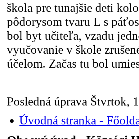
škola pre tunajšie deti kol
pôdorysom tvaru L s páťo
bol byt učiteľa, vzadu jed
vyučovanie v škole zrušen
účelom. Začas tu bol umie
Posledná úprava Štvrtok, 
Úvodná stranka - Főolda