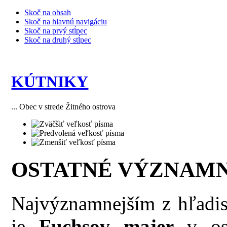
Skoč na obsah
Skoč na hlavnú navigáciu
Skoč na prvý stĺpec
Skoč na druhý stĺpec
KÚTNIKY
... Obec v strede Žitného ostrova
OSTATNÉ VÝZNAMN
Najvýznamnejším z hľadis
je
Fuchsov majer
v osa