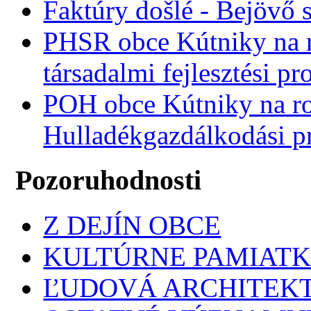
Faktúry došlé - Bejövő 
PHSR obce Kútniky na r
társadalmi fejlesztési p
POH obce Kútniky na r
Hulladékgazdálkodási 
Pozoruhodnosti
Z DEJÍN OBCE
KULTÚRNE PAMIAT
ĽUDOVÁ ARCHITEK