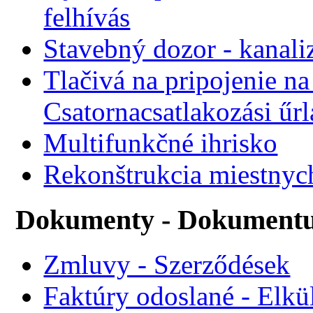
felhívás
Stavebný dozor - kanali
Tlačivá na pripojenie na
Csatornacsatlakozási űr
Multifunkčné ihrisko
Rekonštrukcia miestnyc
Dokumenty - Dokument
Zmluvy - Szerződések
Faktúry odoslané - Elkü