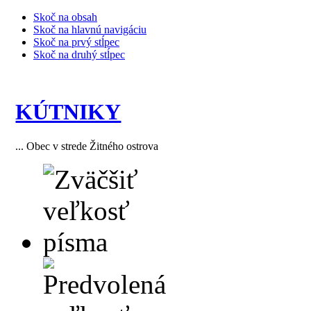
Skoč na obsah
Skoč na hlavnú navigáciu
Skoč na prvý stĺpec
Skoč na druhý stĺpec
KÚTNIKY
... Obec v strede Žitného ostrova