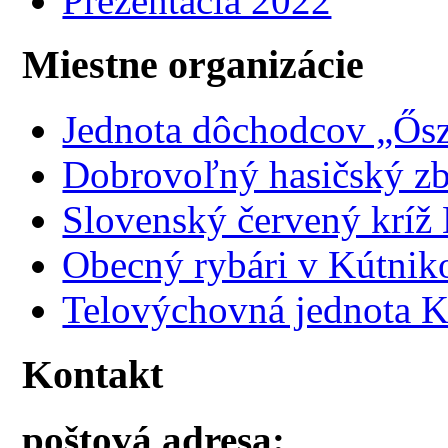
Prezentácia 2022
Miestne organizácie
Jednota dôchodcov „Ősz
Dobrovoľný hasičský z
Slovenský červený kríž
Obecný rybári v Kútnik
Telovýchovná jednota K
Kontakt
poštová adresa: