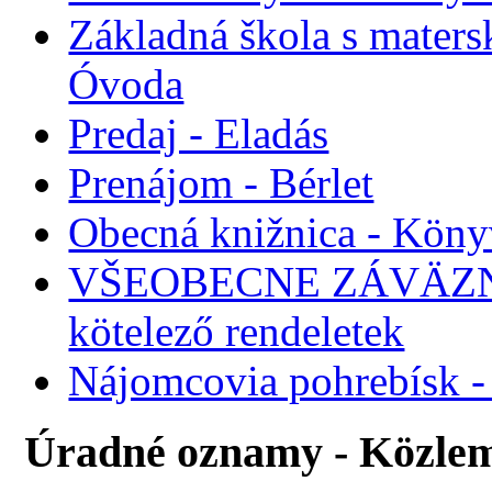
Základná škola s maters
Óvoda
Predaj - Eladás
Prenájom - Bérlet
Obecná knižnica - Köny
VŠEOBECNE ZÁVÄZNÉ
kötelező rendeletek
Nájomcovia pohrebísk - 
Úradné oznamy - Közle