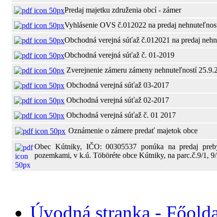
Predaj majetku združenia obcí - zámer
Vyhlásenie OVS č.012022 na predaj nehnuteľnos
Obchodná verejná súťaž č.012021 na predaj nehn
Obchodná verejná súťaž č. 01-2019
Zverejnenie zámeru zámeny nehnuteľností 25.9.
Obchodná verejná súťaž 03-2017
Obchodná verejná súťaž 02-2017
Obchodná verejná súťaž č. 01 2017
Oznámenie o zámere predať majetok obce
Obec Kútniky, IČO: 00305537 ponúka na predaj preby
pozemkami, v k.ú. Töböréte obce Kútniky, na parc.č.9/1, 9/
Úvodná stranka - Főolda