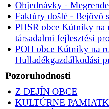
Objednávky - Megrende
Faktúry došlé - Bejövő 
PHSR obce Kútniky na r
társadalmi fejlesztési p
POH obce Kútniky na r
Hulladékgazdálkodási 
Pozoruhodnosti
Z DEJÍN OBCE
KULTÚRNE PAMIAT