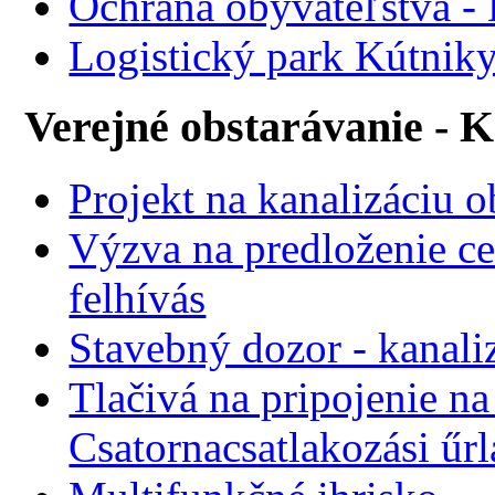
Ochrana obyvateľstva -
Logistický park Kútniky
Verejné obstarávanie - 
Projekt na kanalizáciu 
Výzva na predloženie ce
felhívás
Stavebný dozor - kanali
Tlačivá na pripojenie na
Csatornacsatlakozási űr