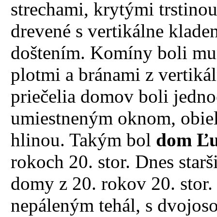
strechami, krytými trstino
drevené s vertikálne klad
doštením. Komíny boli mur
plotmi a bránami z vertik
priečelia domov boli jedn
umiestneným oknom, obiel
hlinou. Takým bol
dom Ľu
rokoch 20. stor. Dnes starš
domy z 20. rokov 20. stor
nepáleným tehál, s dvojos