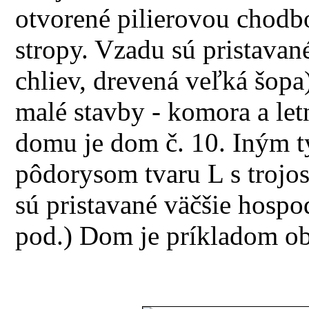
otvorené pilierovou chodb
stropy. Vzadu sú pristavan
chliev, drevená veľká šopa
malé stavby - komora a le
domu je dom č. 10. Iným 
pôdorysom tvaru L s trojo
sú pristavané väčšie hosp
pod.) Dom je príkladom ob