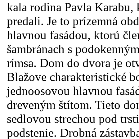
kala rodina Pavla Karabu
predali. Je to prízemná ob
hlavnou fasádou, ktorú čl
šambránach s podokennými
rímsa. Dom do dvora je ot
Blažove charakteristické b
jednoosovou hlavnou fasá
dreveným štítom. Tieto dom
sedlovou strechou pod trst
podstenie. Drobná zástav