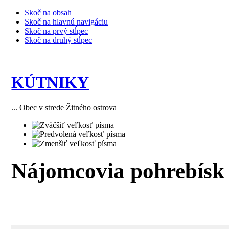
Skoč na obsah
Skoč na hlavnú navigáciu
Skoč na prvý stĺpec
Skoč na druhý stĺpec
KÚTNIKY
... Obec v strede Žitného ostrova
Nájomcovia pohrebísk -