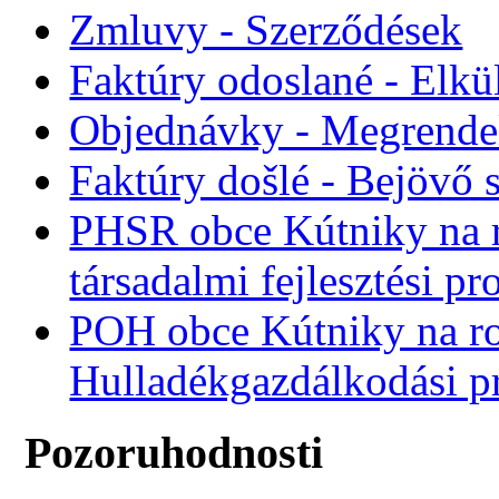
Zmluvy - Szerződések
Faktúry odoslané - Elkü
Objednávky - Megrende
Faktúry došlé - Bejövő 
PHSR obce Kútniky na r
társadalmi fejlesztési p
POH obce Kútniky na r
Hulladékgazdálkodási 
Pozoruhodnosti