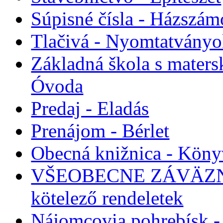
Súpisné čísla - Házszám
Tlačivá - Nyomtatvány
Základná škola s maters
Óvoda
Predaj - Eladás
Prenájom - Bérlet
Obecná knižnica - Köny
VŠEOBECNE ZÁVÄZNÉ
kötelező rendeletek
Nájomcovia pohrebísk - 