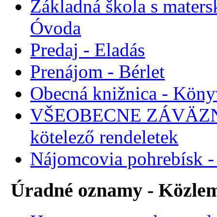
Základná škola s maters
Óvoda
Predaj - Eladás
Prenájom - Bérlet
Obecná knižnica - Köny
VŠEOBECNE ZÁVÄZNÉ
kötelező rendeletek
Nájomcovia pohrebísk - 
Úradné oznamy - Közle