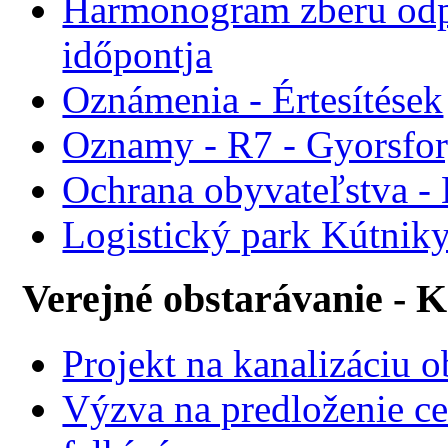
Harmonogram zberu odp
időpontja
Oznámenia - Értesítések
Oznamy - R7 - Gyorsforg
Ochrana obyvateľstva -
Logistický park Kútniky
Verejné obstarávanie - 
Projekt na kanalizáciu 
Výzva na predloženie ce