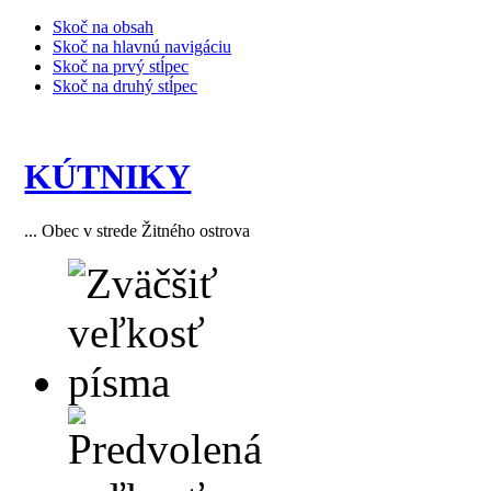
Skoč na obsah
Skoč na hlavnú navigáciu
Skoč na prvý stĺpec
Skoč na druhý stĺpec
KÚTNIKY
... Obec v strede Žitného ostrova