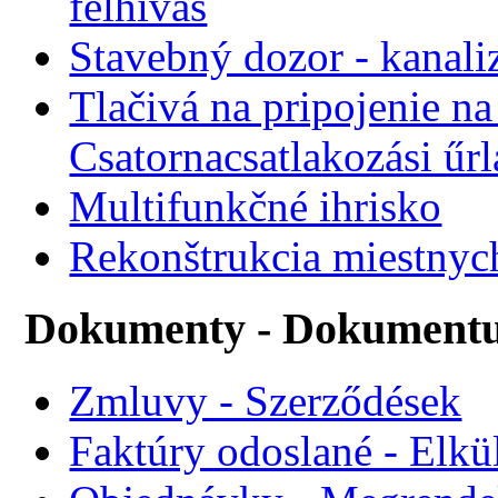
felhívás
Stavebný dozor - kanali
Tlačivá na pripojenie na
Csatornacsatlakozási űr
Multifunkčné ihrisko
Rekonštrukcia miestnyc
Dokumenty - Dokument
Zmluvy - Szerződések
Faktúry odoslané - Elkü