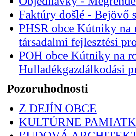
Objednávky - Megrende
Faktúry došlé - Bejövő 
PHSR obce Kútniky na r
társadalmi fejlesztési p
POH obce Kútniky na r
Hulladékgazdálkodási 
Pozoruhodnosti
Z DEJÍN OBCE
KULTÚRNE PAMIAT
ĽUDOVÁ ARCHITEK