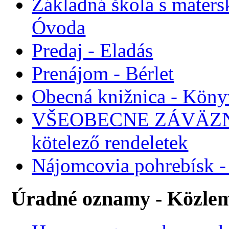
Základná škola s maters
Óvoda
Predaj - Eladás
Prenájom - Bérlet
Obecná knižnica - Köny
VŠEOBECNE ZÁVÄZNÉ
kötelező rendeletek
Nájomcovia pohrebísk - 
Úradné oznamy - Közle