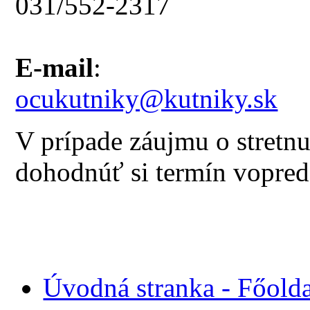
031/552-2317
E-mail
:
ocukutniky@kutniky.sk
V prípade záujmu o stretn
dohodnúť si termín vopre
Úvodná stranka - Főolda