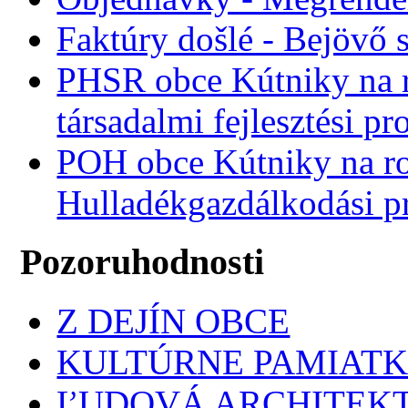
Faktúry došlé - Bejövő 
PHSR obce Kútniky na r
társadalmi fejlesztési p
POH obce Kútniky na r
Hulladékgazdálkodási 
Pozoruhodnosti
Z DEJÍN OBCE
KULTÚRNE PAMIAT
ĽUDOVÁ ARCHITEK