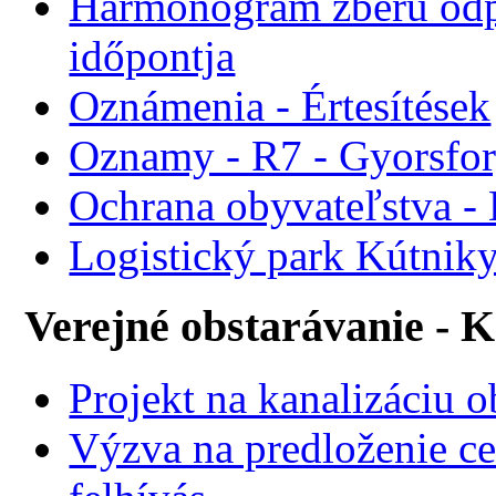
Harmonogram zberu odp
időpontja
Oznámenia - Értesítések
Oznamy - R7 - Gyorsforg
Ochrana obyvateľstva -
Logistický park Kútniky
Verejné obstarávanie - 
Projekt na kanalizáciu 
Výzva na predloženie ce