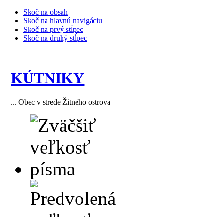
Skoč na obsah
Skoč na hlavnú navigáciu
Skoč na prvý stĺpec
Skoč na druhý stĺpec
KÚTNIKY
... Obec v strede Žitného ostrova