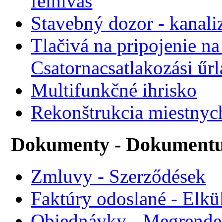
felhívás
Stavebný dozor - kanali
Tlačivá na pripojenie na
Csatornacsatlakozási űr
Multifunkčné ihrisko
Rekonštrukcia miestnyc
Dokumenty - Dokument
Zmluvy - Szerződések
Faktúry odoslané - Elkü
Objednávky - Megrende